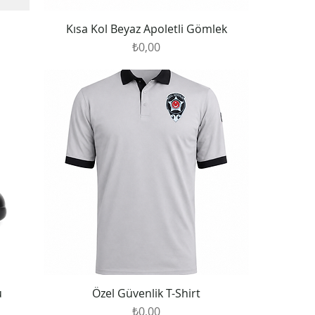
Kısa Kol Beyaz Apoletli Gömlek
Fiyat
₺0,00
u
Özel Güvenlik T-Shirt
Fiyat
₺0,00