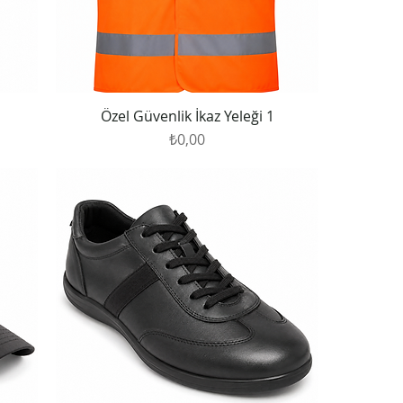
Özel Güvenlik İkaz Yeleği 1
Fiyat
₺0,00