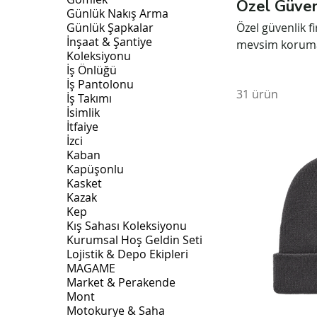
Özel Güven
Günlük Nakış Arma
Günlük Şapkalar
Özel güvenlik f
İnşaat & Şantiye
mevsim koruma 
Koleksiyonu
mont, softshell
İş Önlüğü
ayakkabı, bot, 
İş Pantolonu
31 ürün
personelinin t
İş Takımı
İsimlik
uygundur; kuru
İtfaiye
kuruma özel koşu
İzci
Kaban
Kapüşonlu
Kasket
Kazak
Kep
Kış Sahası Koleksiyonu
Kurumsal Hoş Geldin Seti
Lojistik & Depo Ekipleri
MAGAME
Market & Perakende
Mont
Motokurye & Saha