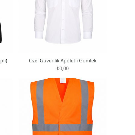
pli)
Özel Güvenlik Apoletli Gömlek
Fiyat
₺0,00