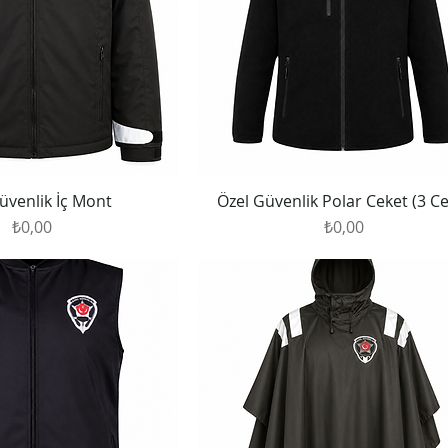
üvenlik İç Mont
Özel Güvenlik Polar Ceket (3 Ce
Fiyat
Fiyat
₺0,00
₺0,00