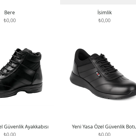
Bere
İsimlik
Fiyat
Fiyat
₺0,00
₺0,00
el Güvenlik Ayakkabısı
Yeni Yasa Özel Güvenlik Bot
Fiyat
Fiyat
₺0,00
₺0,00