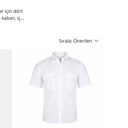
ar için dört
 kaban, iç
 günlük
üvenlik
yönergesine
Sırala:
Önerilen
lımlarda