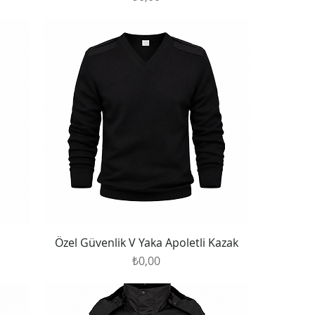
Özel Güvenlik V Yaka Apoletli Kazak
Fiyat
₺0,00