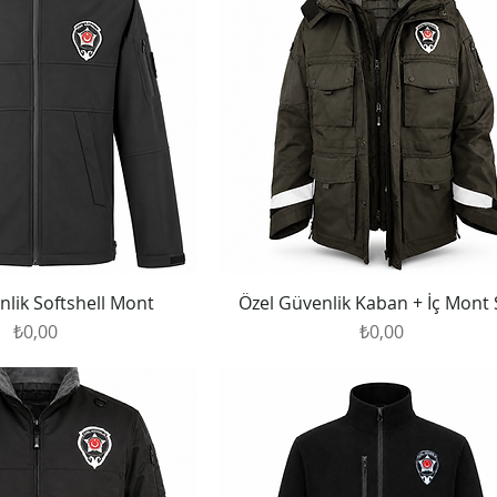
nlik Softshell Mont
Özel Güvenlik Kaban + İç Mont 
Fiyat
Fiyat
₺0,00
₺0,00