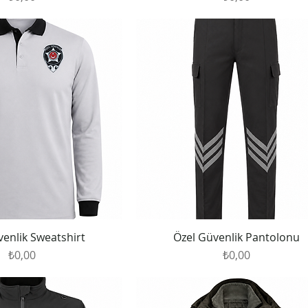
venlik Sweatshirt
Özel Güvenlik Pantolonu
Fiyat
Fiyat
₺0,00
₺0,00