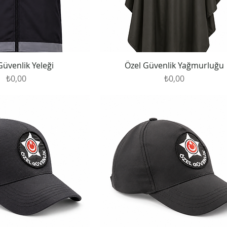
Güvenlik Yeleği
Özel Güvenlik Yağmurluğu
Fiyat
Fiyat
₺0,00
₺0,00