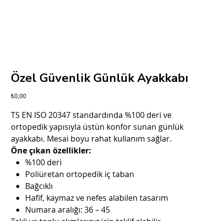
Özel Güvenlik Günlük Ayakkabı
Fiyat
₺0,00
TS EN ISO 20347 standardında %100 deri ve
ortopedik yapısıyla üstün konfor sunan günlük
ayakkabı. Mesai boyu rahat kullanım sağlar.
Öne çıkan özellikler:
%100 deri
Poliüretan ortopedik iç taban
Bağcıklı
Hafif, kaymaz ve nefes alabilen tasarım
Numara aralığı: 36 – 45