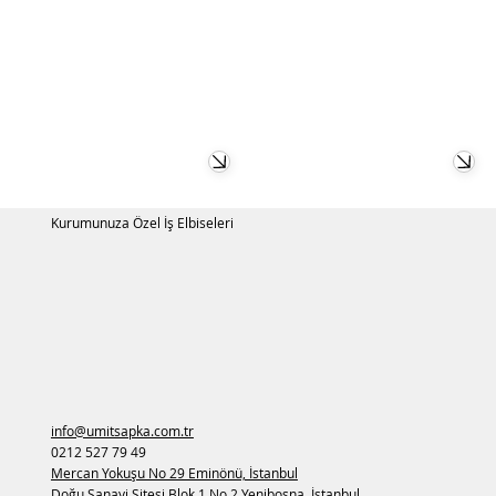
İncelemek için
İncelemek için
tıklayın
tıklayın
Kurumunuza Özel İş Elbiseleri
info@umitsapka.com.tr
0212 527 79 49
Mercan Yokuşu No 29 Eminönü, İstanbul
Doğu Sanayi Sitesi Blok 1 No 2 Yenibosna, İstanbul