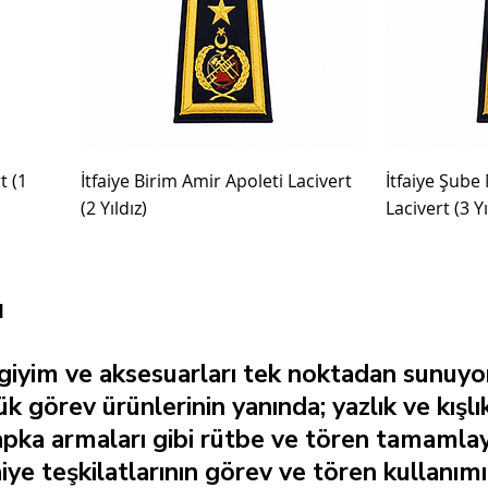
t (1
İtfaiye Birim Amir Apoleti Lacivert
İtfaiye Şube
(2 Yıldız)
Lacivert (3 Yı
ı
 giyim ve aksesuarları tek noktadan sunuyor
ük görev ürünlerinin yanında; yazlık ve kışl
pka armaları gibi rütbe ve tören tamamlayıc
aiye teşkilatlarının görev ve tören kullanım