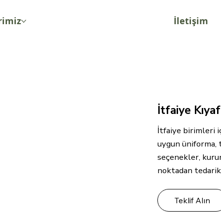
rimiz
İletişim
İtfaiye Kıya
İtfaiye birimler
uygun üniforma, t
seçenekler, kurum
noktadan tedarik
Teklif Alın