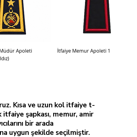
 Müdür Apoleti
İtfaiye Memur Apoleti 1
ldız)
uz. Kısa ve uzun kol itfaiye t-
ık itfaiye şapkası, memur, amir
ılarını bir arada
ına uygun şekilde seçilmiştir.