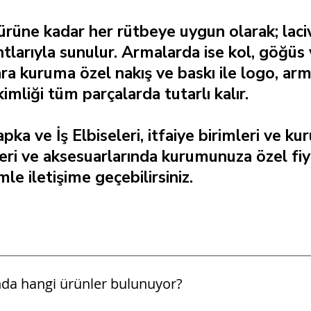
üne kadar her rütbeye uygun olarak; laciv
ryantlarıyla sunulur. Armalarda ise kol, göğ
lara kuruma özel nakış ve baskı ile logo, ar
kimliği tüm parçalarda tutarlı kalır.
a ve İş Elbiseleri, itfaiye birimleri ve kur
leri ve aksesuarlarında kurumunuza özel fiya
e iletişime geçebilirsiniz.
ında hangi ürünler bulunuyor?