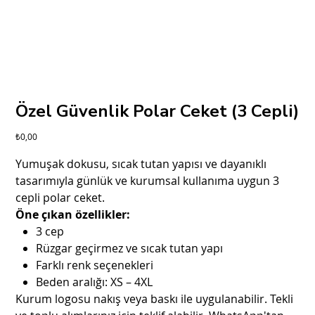
Özel Güvenlik Polar Ceket (3 Cepli)
Fiyat
₺0,00
Yumuşak dokusu, sıcak tutan yapısı ve dayanıklı
tasarımıyla günlük ve kurumsal kullanıma uygun 3
cepli polar ceket.
Öne çıkan özellikler:
3 cep
Rüzgar geçirmez ve sıcak tutan yapı
Farklı renk seçenekleri
Beden aralığı: XS – 4XL
Kurum logosu nakış veya baskı ile uygulanabilir. Tekli