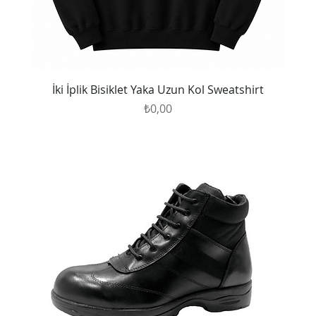
İki İplik Bisiklet Yaka Uzun Kol Sweatshirt
Fiyat
₺0,00