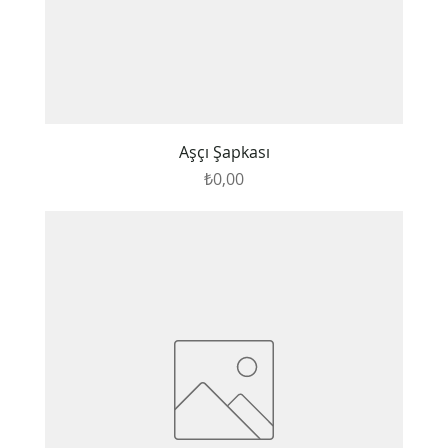
Aşçı Şapkası
Fiyat
₺0,00