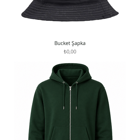
Bucket Şapka
Fiyat
₺0,00