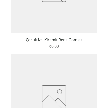
Çocuk İzci Kiremit Renk Gömlek
Fiyat
₺0,00