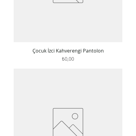
Çocuk İzci Kahverengi Pantolon
Fiyat
₺0,00