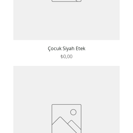
Çocuk Siyah Etek
Fiyat
₺0,00