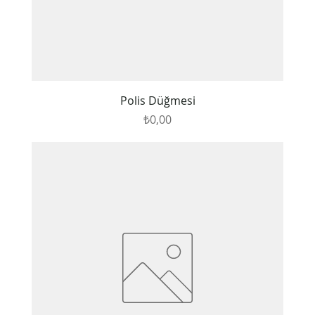
Polis Düğmesi
Fiyat
₺0,00