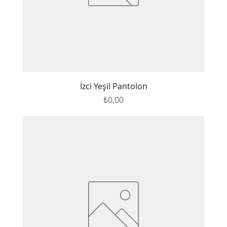
İzci Yeşil Pantolon
Fiyat
₺0,00