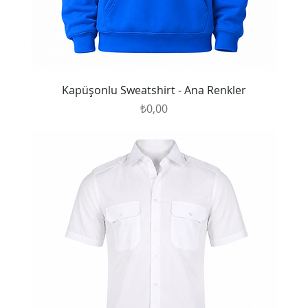
Kapüşonlu Sweatshirt - Ana Renkler
Fiyat
₺0,00