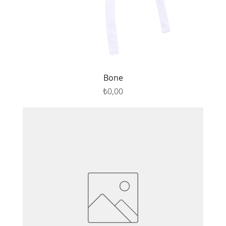
Bone
Fiyat
₺0,00