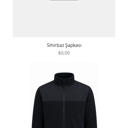
Sihirbaz Şapkası
Fiyat
₺0,00