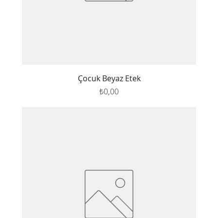
Çocuk Beyaz Etek
Fiyat
₺0,00