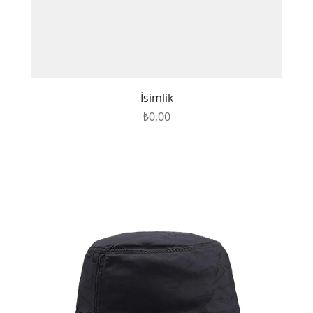
İsimlik
Fiyat
₺0,00