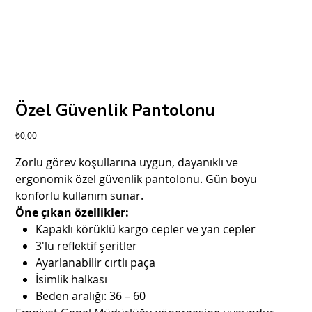
Özel Güvenlik Pantolonu
Fiyat
₺0,00
Zorlu görev koşullarına uygun, dayanıklı ve
ergonomik özel güvenlik pantolonu. Gün boyu
konforlu kullanım sunar.
Öne çıkan özellikler:
Kapaklı körüklü kargo cepler ve yan cepler
3'lü reflektif şeritler
Ayarlanabilir cırtlı paça
İsimlik halkası
Beden aralığı: 36 – 60