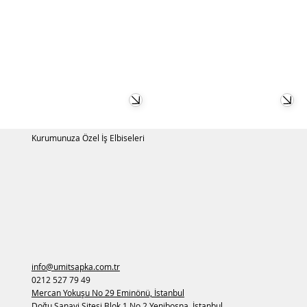
İncelemek için
İncelemek için
tıklayın
tıklayın
Kurumunuza Özel İş Elbiseleri
info@umitsapka.com.tr
0212 527 79 49
Mercan Yokuşu No 29 Eminönü, İstanbul
Doğu Sanayi Sitesi Blok 1 No 2 Yenibosna, İstanbul