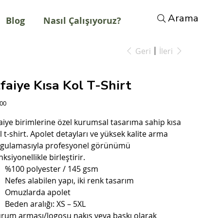
Arama
Blog
Nasıl Çalışıyoruz?
Geri
İleri
tfaiye Kısa Kol T-Shirt
t
,00
faiye birimlerine özel kurumsal tasarıma sahip kısa
l t-shirt. Apolet detayları ve yüksek kalite arma
gulamasıyla profesyonel görünümü
nksiyonellikle birleştirir.
%100 polyester / 145 gsm
Nefes alabilen yapı, iki renk tasarım
Omuzlarda apolet
Beden aralığı: XS – 5XL
rum arması/logosu nakış veya baskı olarak