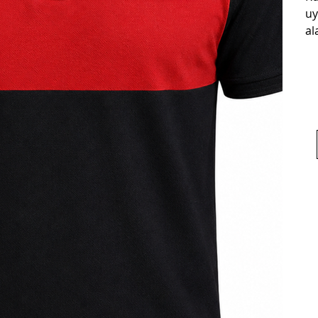
uy
al