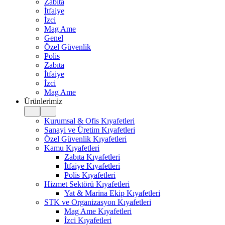
Zabıta
İtfaiye
İzci
Mag Ame
Genel
Özel Güvenlik
Polis
Zabıta
İtfaiye
İzci
Mag Ame
Ürünlerimiz
Kurumsal & Ofis Kıyafetleri
Sanayi ve Üretim Kıyafetleri
Özel Güvenlik Kıyafetleri
Kamu Kıyafetleri
Zabıta Kıyafetleri
İtfaiye Kıyafetleri
Polis Kıyafetleri
Hizmet Sektörü Kıyafetleri
Yat & Marina Ekip Kıyafetleri
STK ve Organizasyon Kıyafetleri
Mag Ame Kıyafetleri
İzci Kıyafetleri