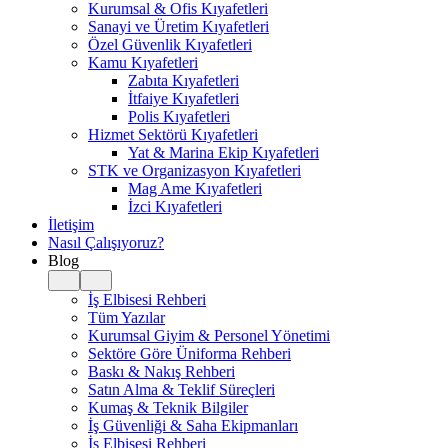
Kurumsal & Ofis Kıyafetleri
Sanayi ve Üretim Kıyafetleri
Özel Güvenlik Kıyafetleri
Kamu Kıyafetleri
Zabıta Kıyafetleri
İtfaiye Kıyafetleri
Polis Kıyafetleri
Hizmet Sektörü Kıyafetleri
Yat & Marina Ekip Kıyafetleri
STK ve Organizasyon Kıyafetleri
Mag Ame Kıyafetleri
İzci Kıyafetleri
İletişim
Nasıl Çalışıyoruz?
Blog
İş Elbisesi Rehberi
Tüm Yazılar
Kurumsal Giyim & Personel Yönetimi
Sektöre Göre Üniforma Rehberi
Baskı & Nakış Rehberi
Satın Alma & Teklif Süreçleri
Kumaş & Teknik Bilgiler
İş Güvenliği & Saha Ekipmanları
İş Elbisesi Rehberi