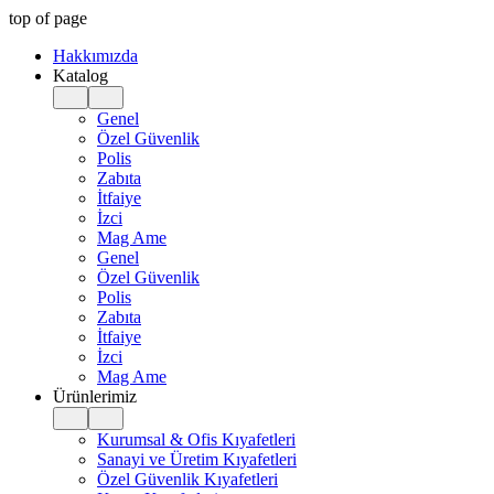
top of page
Hakkımızda
Katalog
Genel
Özel Güvenlik
Polis
Zabıta
İtfaiye
İzci
Mag Ame
Genel
Özel Güvenlik
Polis
Zabıta
İtfaiye
İzci
Mag Ame
Ürünlerimiz
Kurumsal & Ofis Kıyafetleri
Sanayi ve Üretim Kıyafetleri
Özel Güvenlik Kıyafetleri