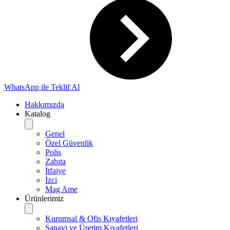
WhatsApp ile Teklif Al
Hakkımızda
Katalog
Genel
Özel Güvenlik
Polis
Zabıta
İtfaiye
İzci
Mag Ame
Ürünlerimiz
Kurumsal & Ofis Kıyafetleri
Sanayi ve Üretim Kıyafetleri