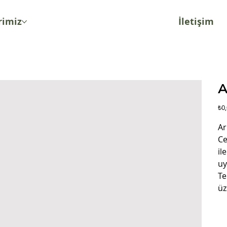
rimiz
İletişim
A
Fiya
₺0
Ar
Ce
il
uy
Te
üz