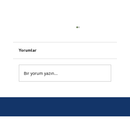
Yorumlar
Bir yorum yazın...
İş Elbisesi Kumaşı Seçimi Nasıl Yapılır?
Dayanıklı Kumaş İçin Temel Kriterler