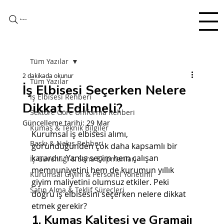
Arama
Tüm Yazılar
2 dakikada okunur
Tüm Yazılar
İş Elbisesi Seçerken Nelere
İş Elbisesi Rehberi
Dikkat Edilmeli?
Sektöre Göre Üniforma Rehberi
Güncelleme tarihi:
29 Mar
Kumaş & Teknik Bilgiler
Kurumsal iş elbisesi alımı, 
Baskı & Nakış Rehberi
göründüğünden çok daha kapsamlı bir 
karardır. Yanlış seçim hem çalışan 
İş Güvenliği & Saha Ekipmanları
memnuniyetini hem de kurumun yıllık 
Kurumsal Giyim & Personel Yönetimi
giyim maliyetini olumsuz etkiler. Peki 
Satın Alma & Teklif Süreçleri
doğru iş elbisesini seçerken nelere dikkat 
etmek gerekir?
1. Kumaş Kalitesi ve Gramajı