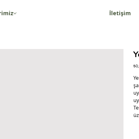
rimiz
İletişim
Y
Fiya
₺0
Ye
şa
uy
uy
Te
üz