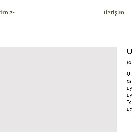
rimiz
İletişim
U
Fiya
₺0
U.
ça
uy
uy
Te
üz