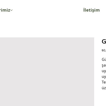
rimiz
İletişim
G
Fiya
₺0
Gü
şa
uy
uy
Te
üz