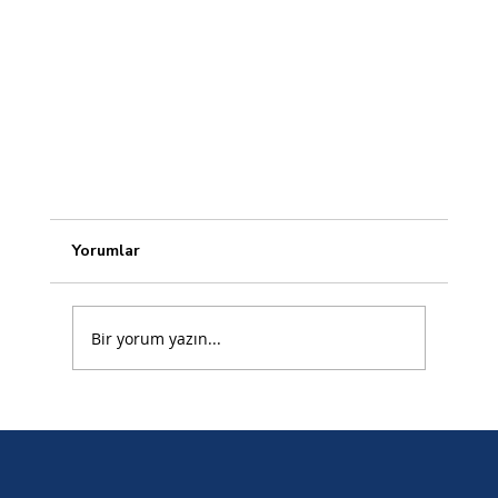
Yorumlar
Bir yorum yazın...
İş Elbisesi Seçerken Nelere Dikkat Edilmeli?