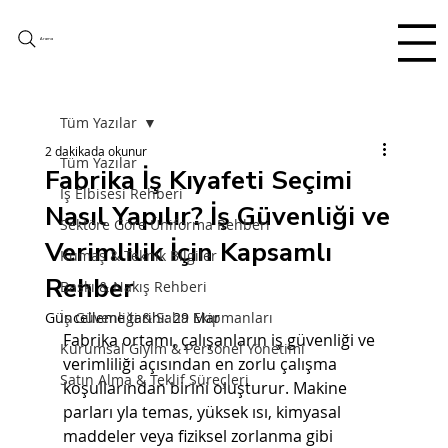
Arama
Tüm Yazılar
2 dakikada okunur
Tüm Yazılar
Fabrika İş Kıyafeti Seçimi
İş Elbisesi Rehberi
Nasıl Yapılır? İş Güvenliği ve
Sektöre Göre Üniforma Rehberi
Verimlilik İçin Kapsamlı
Kumaş & Teknik Bilgiler
Rehber
Baskı & Nakış Rehberi
Güncelleme tarihi:
İş Güvenliği & Saha Ekipmanları
29 Mar
Fabrika ortamı, çalışanların iş güvenliği ve 
Kurumsal Giyim & Personel Yönetimi
verimliliği açısından en zorlu çalışma 
Satın Alma & Teklif Süreçleri
koşullarından birini oluşturur. Makine 
parları yla temas, yüksek ısı, kimyasal 
maddeler veya fiziksel zorlanma gibi 