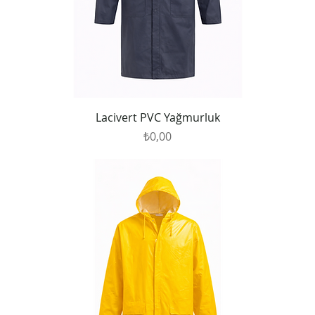
Lacivert PVC Yağmurluk
Fiyat
₺0,00