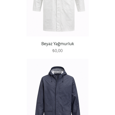
Beyaz Yağmurluk
Fiyat
₺0,00