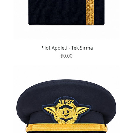
Pilot Apoleti - Tek Sırma
Fiyat
₺0,00