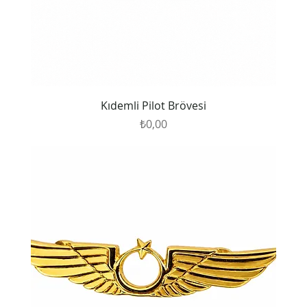
Kıdemli Pilot Brövesi
Fiyat
₺0,00