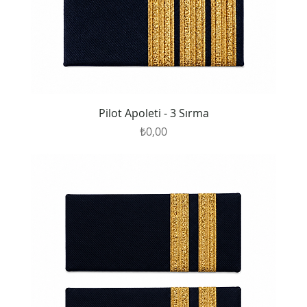
Pilot Apoleti - 3 Sırma
Fiyat
₺0,00