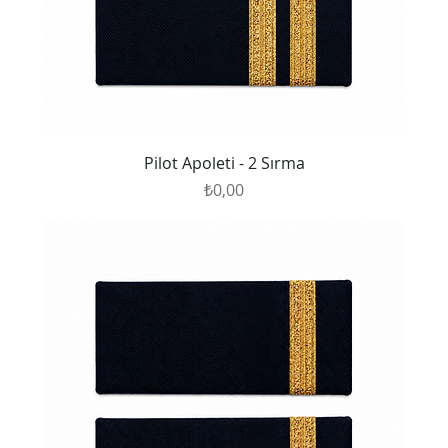
Pilot Apoleti - 2 Sırma
Fiyat
₺0,00