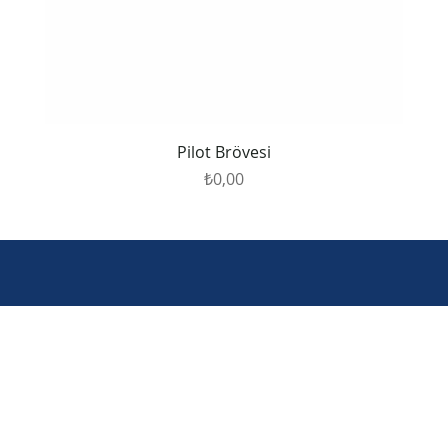
Pilot Brövesi
Fiyat
₺0,00