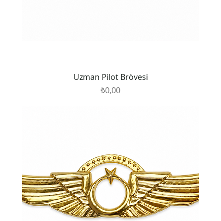
Uzman Pilot Brövesi
Fiyat
₺0,00