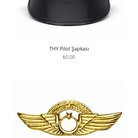
THY Pilot Şapkası
Fiyat
₺0,00