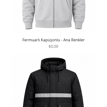
Fermuarlı Kapüşonlu - Ana Renkler
Fiyat
₺0,00