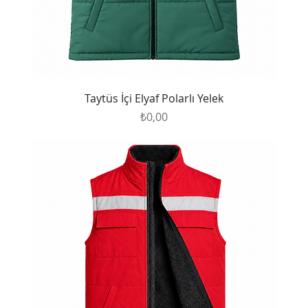
Taytüs İçi Elyaf Polarlı Yelek
Fiyat
₺0,00