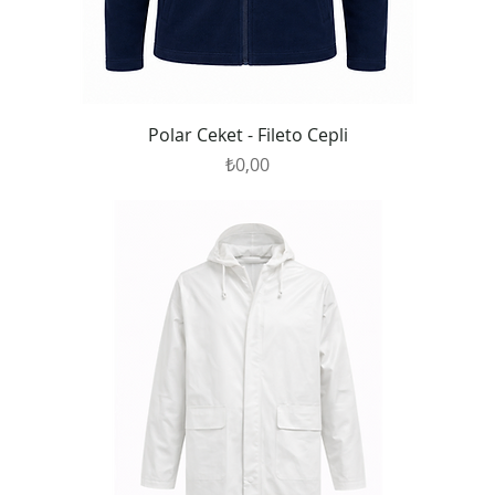
Polar Ceket - Fileto Cepli
Fiyat
₺0,00