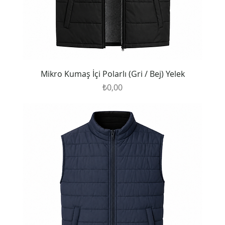
Mikro Kumaş İçi Polarlı (Gri / Bej) Yelek
Fiyat
₺0,00