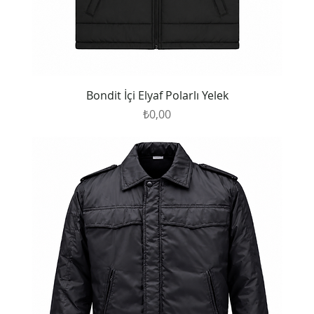
Bondit İçi Elyaf Polarlı Yelek
Fiyat
₺0,00