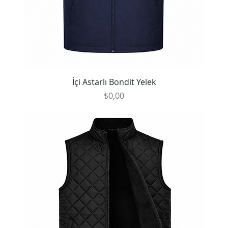
İçi Astarlı Bondit Yelek
Fiyat
₺0,00