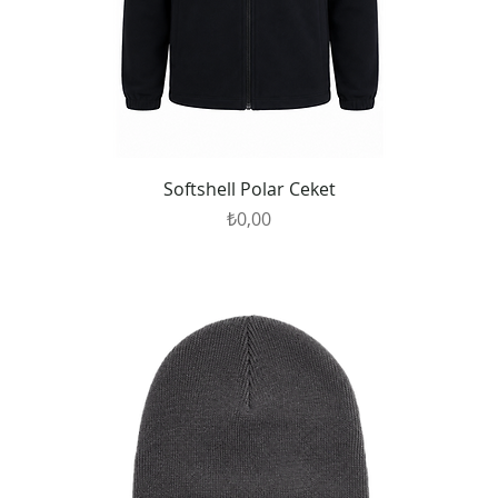
Softshell Polar Ceket
Fiyat
₺0,00