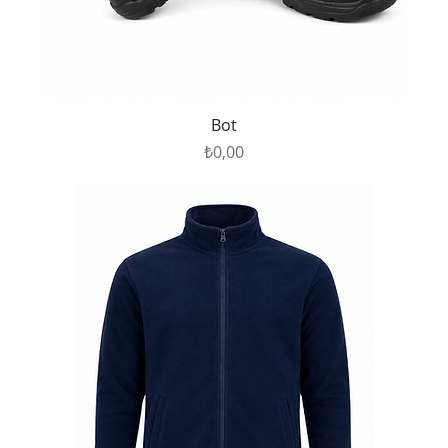
Bot
Fiyat
₺0,00