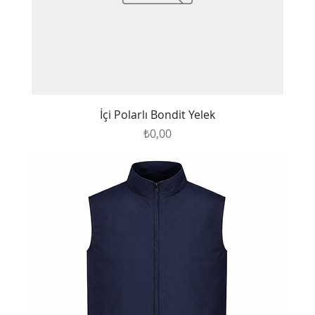
İçi Polarlı Bondit Yelek
Fiyat
₺0,00