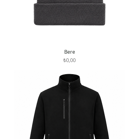
Bere
Fiyat
₺0,00