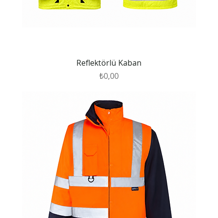
Reflektörlü Kaban
Fiyat
₺0,00