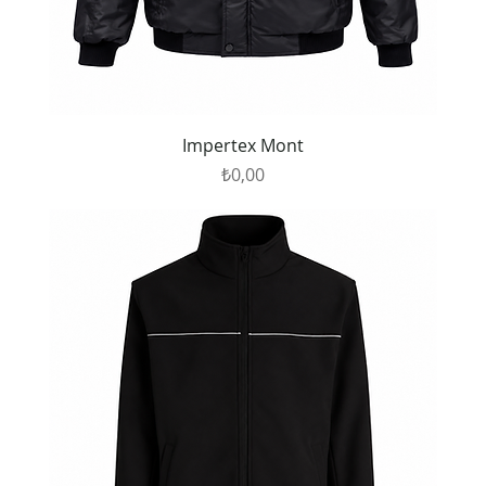
Impertex Mont
Fiyat
₺0,00