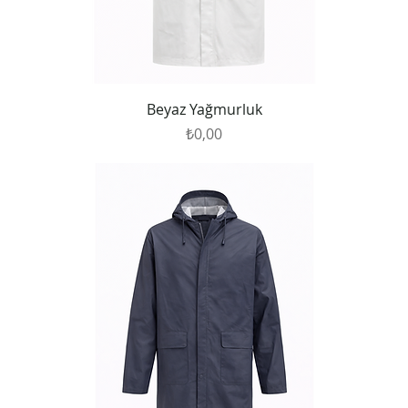
Beyaz Yağmurluk
Fiyat
₺0,00