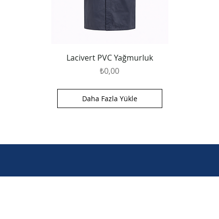
Lacivert PVC Yağmurluk
Fiyat
₺0,00
Daha Fazla Yükle