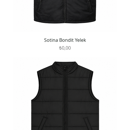
Sotina Bondit Yelek
Fiyat
₺0,00