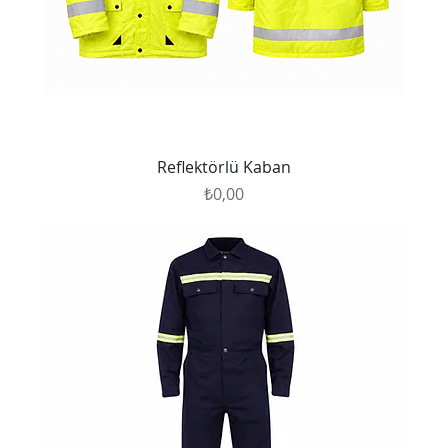
Reflektörlü Kaban
Fiyat
₺0,00